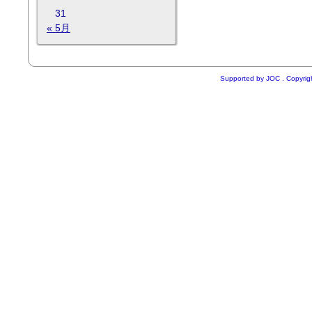
31
« 5月
Supported by
JOC
. Copyri