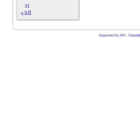
31
« 5月
Supported by
JOC
. Copyri